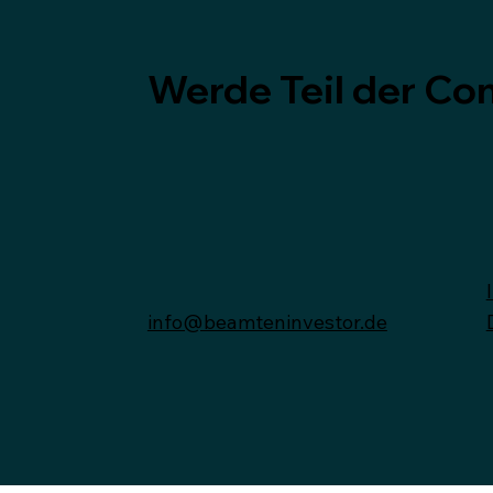
Werde Teil der C
info@beamteninvestor.de