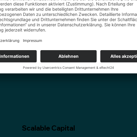
Ben Offenberger
s Finanztools*
Scalable Capital