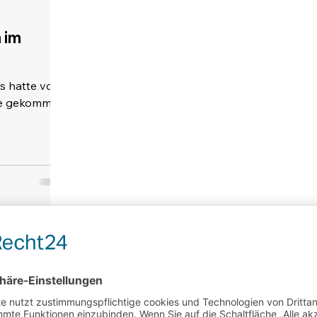
 im
as hatte vor
hre gekommen