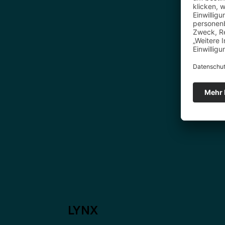
Ben'
LYNX