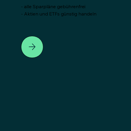
- alle Sparpläne gebührenfrei
- Aktien und ETFs günstig handeln