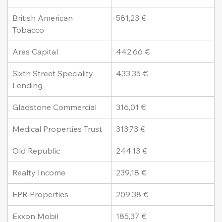
British American 
581,23 €
Tobacco
Ares Capital
442,66 €
Sixth Street Speciality 
433,35 €
Lending
Gladstone Commercial
316,01 €
Medical Properties Trust
313,73 €
Old Republic
244,13 €
Realty Income
239,18 €
EPR Properties
209,38 €
Exxon Mobil
185,37 €