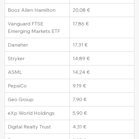
Booz Allen Hamilton
20,08 €
Vanguard FTSE 
17,86 €
Emerging Markets ETF
Danaher
17,31 €
Stryker
14,89 €
ASML
14,24 €
PepsiCo
9,19 €
Geo Group
7,90 €
eXp World Holdings
5,90 €
Digital Realty Trust
4,31 €