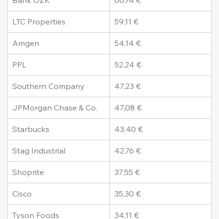
Bank OZK
60,74 €
LTC Properties
59,11 €
Amgen
54,14 €
PPL
52,24 €
Southern Company
47,23 €
JPMorgan Chase & Co.
47,08 €
Starbucks
43,40 €
Stag Industrial
42,76 €
Shoprite
37,55 €
Cisco
35,30 €
Tyson Foods
34,11 €