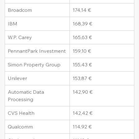
Broadcom
174,14 €
IBM
168,39 €
W.P. Carey
165,63 €
PennantPark Investment
159,10 €
Simon Property Group
155,43 €
Unilever
153,87 €
Automatic Data 
142,90 €
Processing
CVS Health
142,42 €
Qualcomm
114,92 €