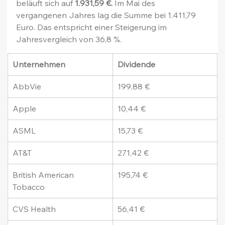
beläuft sich auf 
1.931,59 €.
 Im Mai des 
vergangenen Jahres lag die Summe bei 1.411,79 
Euro. Das entspricht einer Steigerung im 
Jahresvergleich von 36,8 %.
Unternehmen
Dividende
AbbVie
199,88 €
Apple
10,44 €
ASML
15,73 €
AT&T
271,42 €
British American 
195,74 €
Tobacco
CVS Health
56,41 €