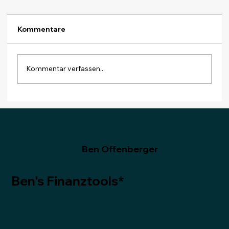
Kommentare
Kommentar verfassen...
Monatsabschluss Dezember 2025:
Zum Schluss ein Dividendenrekord
Ben Offenberger
Ben's Finanztools*