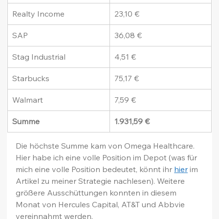
Realty Income
23,10 €
SAP
36,08 €
Stag Industrial
4,51 €
Starbucks
75,17 €
Walmart
7,59 €
Summe
1.931,59 €
Die höchste Summe kam von Omega Healthcare. 
Hier habe ich eine volle Position im Depot (was für 
mich eine volle Position bedeutet, könnt ihr 
hier
 im 
Artikel zu meiner Strategie nachlesen). Weitere 
größere Ausschüttungen konnten in diesem 
Monat von Hercules Capital, AT&T und Abbvie  
vereinnahmt werden.