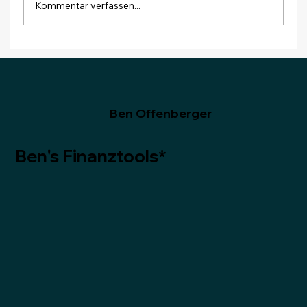
Kommentar verfassen...
Monatsabschluss Dezember 2025:
Zum Schluss ein Dividendenrekord
Ben Offenberger
Ben's Finanztools*