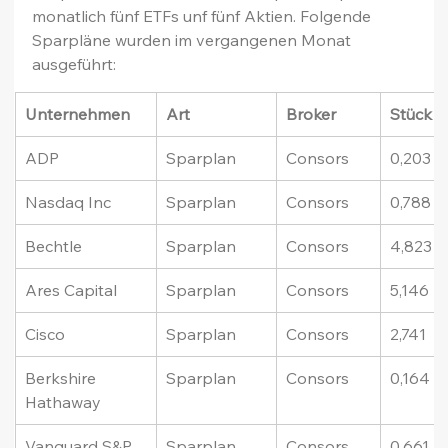
monatlich fünf ETFs unf fünf Aktien. Folgende 
Sparpläne wurden im vergangenen Monat 
ausgeführt:
Unternehmen
Art
Broker
Stück
ADP
Sparplan
Consors
0,203
Nasdaq Inc
Sparplan
Consors
0,788
Bechtle
Sparplan
Consors
4,823
Ares Capital
Sparplan
Consors
5,146
Cisco
Sparplan
Consors
2,741
Berkshire 
Sparplan
Consors
0,164
Hathaway
Vanguard S&P 
Sparplan
Consors
0,661