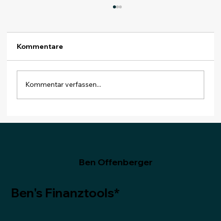
Kommentare
Kommentar verfassen...
Monatsabschluss Dezember 2025:
Zum Schluss ein Dividendenrekord
Ben Offenberger
Ben's Finanztools*