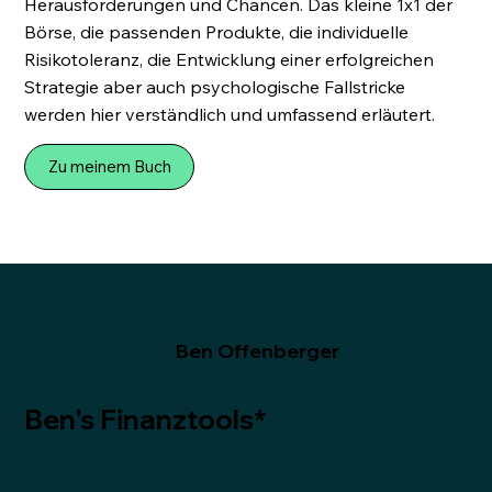
Herausforderungen und Chancen. Das kleine 1x1 der
Börse, die passenden Produkte, die individuelle
Risikotoleranz, die Entwicklung einer erfolgreichen
Strategie aber auch psychologische Fallstricke
werden hier verständlich und umfassend erläutert.
Zu meinem Buch
Ben Offenberger
Ben's Finanztools*