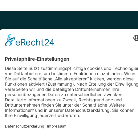
Ben Offenberger
Ben's Finanztools*