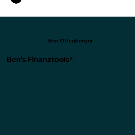
Ben Offenberger
Ben's Finanztools*