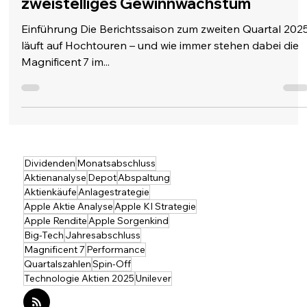
Magnificent 7: Big Tech liefert
zweistelliges Gewinnwachstum
Einführung Die Berichtssaison zum zweiten Quartal 202
läuft auf Hochtouren – und wie immer stehen dabei die
Magnificent 7 im...
Dividenden
Monatsabschluss
Aktienanalyse
Depot
Abspaltung
Aktienkäufe
Anlagestrategie
Apple Aktie Analyse
Apple KI Strategie
Apple Rendite
Apple Sorgenkind
Big-Tech
Jahresabschluss
Magnificent 7
Performance
Quartalszahlen
Spin-Off
Technologie Aktien 2025
Unilever