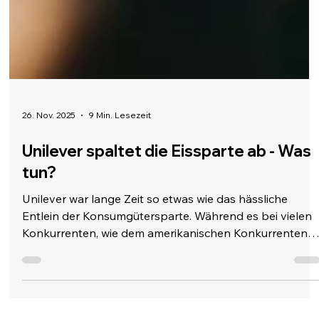
26. Nov. 2025
9 Min. Lesezeit
Unilever spaltet die Eissparte ab - Was
tun?
Unilever war lange Zeit so etwas wie das hässliche
Entlein der Konsumgütersparte. Während es bei vielen
Konkurrenten, wie dem amerikanischen Konkurrenten
Procter & Gamble scheinbar wie am Schnürchen zu
laufen schien, trat man bei Unilever auf der Stelle. Seit
2017 stagnierten die Konzernzahlen bei Gewinn und