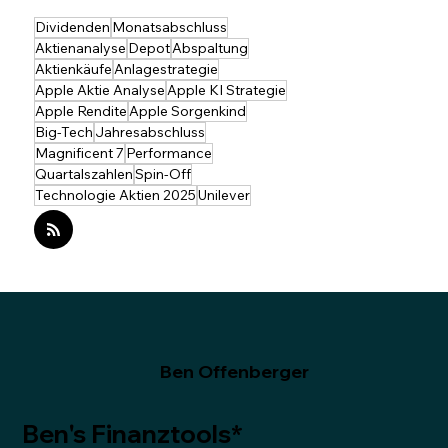
Umsatz. Der Aktienkurs hat sich in den vergangenen
acht Jahren nicht von der Stelle bewegt und liegt heut
auf dem gleichen Niveau wie 2017. Die erste Position in
Dividenden
Monatsabschluss
Unileve
Aktienanalyse
Depot
Abspaltung
Aktienkäufe
Anlagestrategie
Apple Aktie Analyse
Apple KI Strategie
Apple Rendite
Apple Sorgenkind
Big-Tech
Jahresabschluss
Magnificent 7
Performance
Quartalszahlen
Spin-Off
Technologie Aktien 2025
Unilever
Ben Offenberger