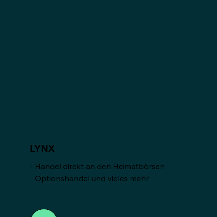
Ben's Finanztools*
LYNX
- Handel direkt an den Heimatbörsen
- Optionshandel und vieles mehr