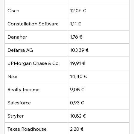
Cisco
12,06 €
Constellation Software
1,11 €
Danaher
1,76 €
Defama AG
103,39 €
JPMorgan Chase & Co.
19,91 €
Nike
14,40 €
Realty Income
9,08 €
Salesforce
0,93 €
Stryker
10,82 €
Texas Roadhouse
2,20 €